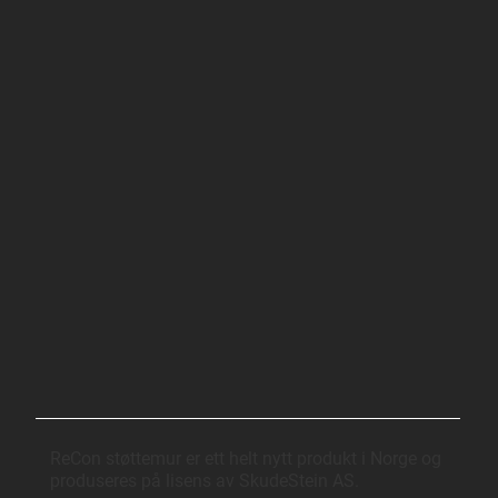
ReCon støttemur er ett helt nytt produkt i Norge og
produseres på lisens av SkudeStein AS.