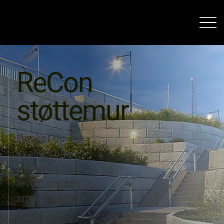
ReCon
støttemur
Ønsker du
kvalitet til en
fornuftig pris,
levert med et
smil - Ta kontakt
for en