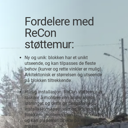
Fordelere med
ReCon
støttemur:
Ny og unik: blokken har et unikt
utseende, og kan tilpasses de fleste
behov (kurver og rette vinkler er mulig).
Arkitektonisk er størrelsen og utseende
på blokken tiltrekkende.
Hurtig installasjon: ReCon støttemur er
raskere å montere enn andre kjente
løsninger, og dette gir besparelse på
installasjonskostnader og tidsforbruk.
Blokkene monteres uten bruk av mørtel,
og kan plasseres direkte på komprimert
masse.