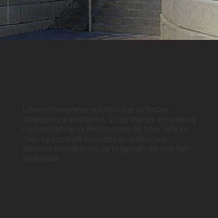
uforpliktende
befaring
Lekven Entreprenør er forhandler av ReCon
støttemur på Vestlandet. Vi har mange års erfaring
med montering av ReCon murer og tilbyr salg av
stein og komplett leveranse av støttemurer
inklusive prosjektering og byggesøknad over hele
Vestlandet.