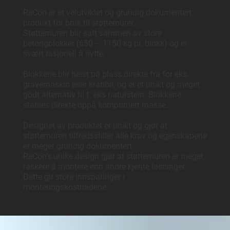
ReCon er et velutviklet og grundig dokumentert
produkt for bruk til støttemurer.
Støttemuren blir satt sammen av store
betongblokker (650 – 1150 kg pr. blokk) og er
svært rasjonell å nytte.
Blokkene blir heist på plass direkte fra for eks
gravemaskin eller kranbil, og er et unikt og meget
godt alternativ til f. eks naturstein. Blokkene
stables direkte oppå komprimert masse.
Designet av produktet er unikt og gjør at
støttemuren tilfredsstiller alle krav og egenskapene
er meget grundig dokumentert.
ReCon’s unike design gjør at støttemuren er meget
raskere å montere enn andre kjente løsninger.
Dette gir store innsparinger i
monteringskostnadene.