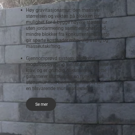
Høy gravitasjonsmur: den massive
størrelsen og vekten på blokken gir
mulighet for å bygge høyere støttemur
uten jordarmering sammenlignet med
mindre blokker fra konkurrentene. Dette
gir sparte kostnader mhp. utgraving og
masseutskifting.
Gjennomprøvd system: blokkens
moduloppbygging innfrir de strengeste
krav, og er grundig dokumentert. Dette
garanterer sluttkunder en funksjonell
støttemur med bedre egenskaper enn
en tilsvarende mur i naturstein.
Se mer