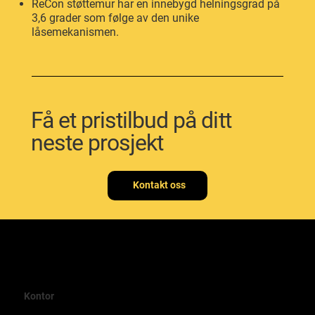
ReCon støttemur har en innebygd helningsgrad på
3,6 grader som følge av den unike
låsemekanismen.
Få et pristilbud på ditt
neste prosjekt
Kontakt oss
Kontor